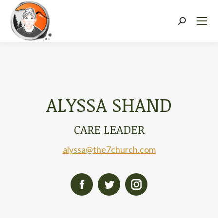
Recherch
:
ALYSSA SHAND
CARE LEADER
alyssa@the7church.com
Facebook
Twitter
Instagram