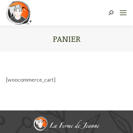
Recherch
:
PANIER
Vous êtes ici :
[woocommerce_cart]